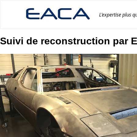
Skip
to
content
L'expertise plus q
Suivi de reconstruction par 
Lecteur
vidéo