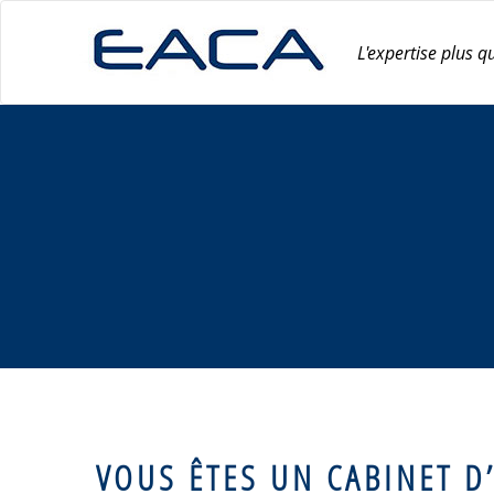
Skip
to
content
L'expertise plus q
VOUS ÊTES UN CABINET D’