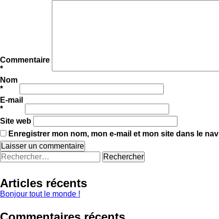
Commentaire
*
Nom
*
E-mail
*
Site web
Enregistrer mon nom, mon e-mail et mon site dans le na
Rechercher :
Articles récents
Bonjour tout le monde !
Commentaires récents