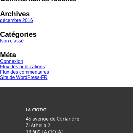
Archives
décembre 2016
Catégories
Non classé
Méta
Connexion
Flux des publications
Flux des commentaires
Site de WordPress-FR
LA CIOTAT
45 avenue de Coriandre
ZI Athelia 2
13 600 LA CIOTAT